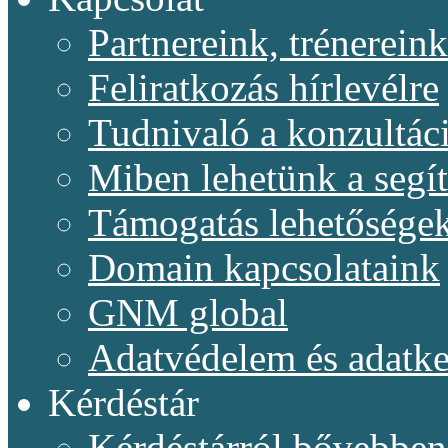
Partnereink, trénereink
Feliratkozás hírlevélre
Tudnivaló a konzultác
Miben lehetünk a segí
Támogatás lehetősége
Domain kapcsolataink
GNM global
Adatvédelem és adatke
Kérdéstár
Kérdéstárról bővebben