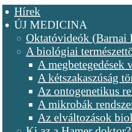
Hírek
ÚJ MEDICINA
Oktatóvideók (Barnai 
A biológiai természet
A megbetegedések v
A kétszakaszúság t
Az ontogenetikus re
A mikrobák rendsze
Az elváltozások biol
Ki az a Hamer doktor?