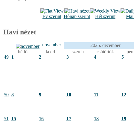
Év szerint
Hónap szerint
Hét szerint
Mai
Havi nézet
november
2025. december
hétfő
kedd
szerda
csütörtök
pén
49
1
2
3
4
5
50
8
9
10
11
12
51
15
16
17
18
19