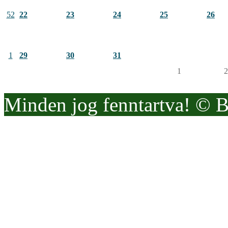
52
22
23
24
25
26
1
29
30
31
1
2
Minden jog fenntartva! © 