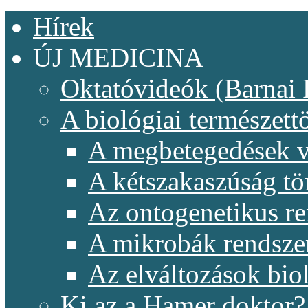
Hírek
ÚJ MEDICINA
Oktatóvideók (Barnai 
A biológiai természet
A megbetegedések v
A kétszakaszúság t
Az ontogenetikus re
A mikrobák rendsze
Az elváltozások biol
Ki az a Hamer doktor?