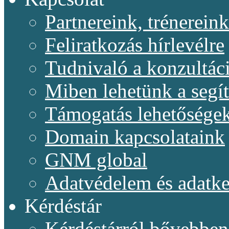
Partnereink, trénereink
Feliratkozás hírlevélre
Tudnivaló a konzultác
Miben lehetünk a segí
Támogatás lehetősége
Domain kapcsolataink
GNM global
Adatvédelem és adatke
Kérdéstár
Kérdéstárról bővebben