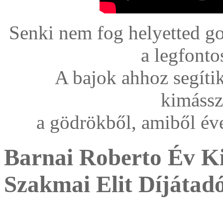
Senki nem fog helyetted g
a legfonto
A bajok ahhoz segíti
kimássz
a gödrökből, amiből év
Barnai Roberto Év K
Szakmai Elit Díjátad