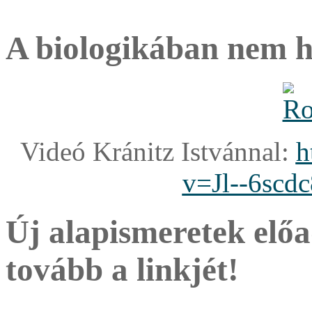
A biologikában nem hi
Videó Kránitz Istvánnal:
h
v=Jl--6scd
Új alapismeretek elő
tovább a linkjét!