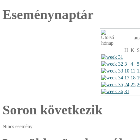
Eseménynaptár
au
H
K
S
3
4
5
10
11
1
17
18
1
24
25
2
31
Soron következik
Nincs esemény