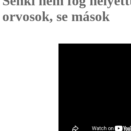
Senki nem fog helyett
orvosok, se mások