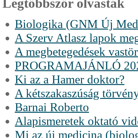
Legtöbbször olvasták
Biologika (GNM Új Medi
A Szerv Atlasz lapok me
A megbetegedések vastö
PROGRAMAJÁNLÓ 20
Ki az a Hamer doktor?
A kétszakaszúság törvén
Barnai Roberto
Alapismeretek oktató vi
Mi az új medicina (biolo